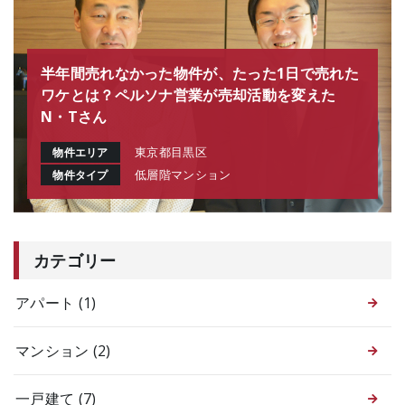
半年間売れなかった物件が、たった1日で売れた
ワケとは？ペルソナ営業が売却活動を変えた
N・Tさん
東京都目黒区
物件エリア
低層階マンション
物件タイプ
カテゴリー
アパート
(1)
マンション
(2)
一戸建て
(7)