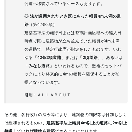
公道へ移管されているケースもあります。
⑥
法が適用されたとき既にあった幅員4ｍ未満の道
路
（第42条2項）
建築基準法の施行日または都市計画区域への編入日
時点で既に建築物が立ち並んでいた幅員が4ｍ未満
の道路で、特定行政庁が指定をしたものです。いわ
ゆる「
42条2項道路
」または「
2項道路
」、あるいは
「
みなし道路
」といわれるもので、敷地のセットバ
ックにより将来的に4ｍの幅員を確保することが前
提となっています。
引用：ＡＬＬＡＢＯＵＴ
その他、各行政庁の法令等により、建築物の制限等は付加もしく
は緩和されるものの、
建築基準法上幅員4m以上の道路に2m以上
接道していれば建物を建築できる
ことになります。