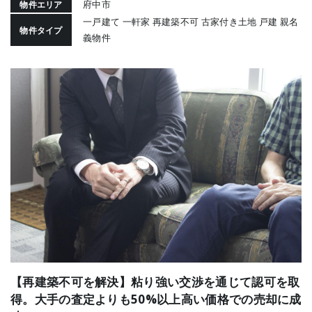
府中市
物件エリア
一戸建て 一軒家 再建築不可 古家付き土地 戸建 親名
物件タイプ
義物件
【再建築不可を解決】粘り強い交渉を通じて認可を取
得。大手の査定よりも50%以上高い価格での売却に成